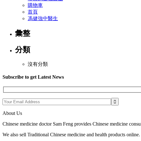
購物車
首頁
馮健強中醫生
彙整
分類
沒有分類
Subscribe to get Latest News
About Us
Chinese medicine doctor Sam Feng provides Chinese medicine consul
We also sell Traditional Chinese medicine and health products online.