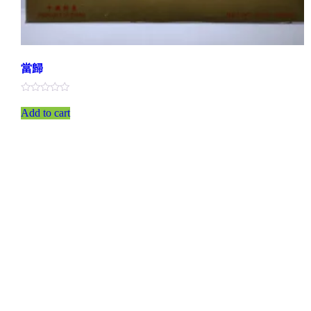
當歸
評
分
Add to cart
0
滿
分
5