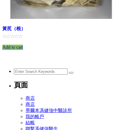
黃芪（根）
評
分
Add to cart
0
滿
分
5
頁面
商店
商店
墨爾本馮健強中醫診所
我的帳戶
結帳
聯繫馮健強醫生