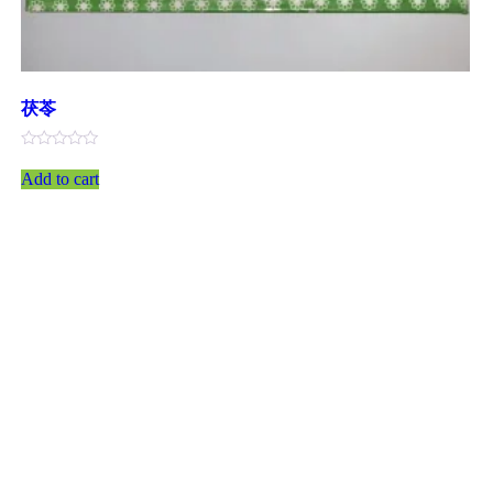
茯苓
評
分
Add to cart
0
滿
分
5