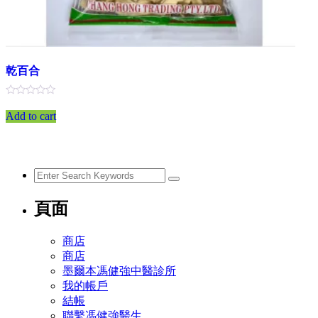
乾百合
評
分
Add to cart
0
滿
分
5
頁面
商店
商店
墨爾本馮健強中醫診所
我的帳戶
結帳
聯繫馮健強醫生