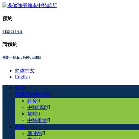
預約
0432 214 011
請預約
星期一到五：9:00am開始
简体中文
English
首頁
墨爾本中醫診所
針灸
中醫問診
拔罐
中醫推拿
商店
保健品