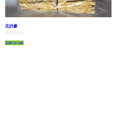
北沙參
評
分
Add to cart
0
滿
分
5