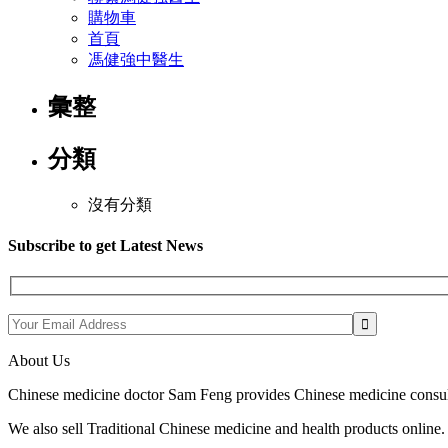
購物車
首頁
馮健強中醫生
彙整
分類
沒有分類
Subscribe to get Latest News
About Us
Chinese medicine doctor Sam Feng provides Chinese medicine consul
We also sell Traditional Chinese medicine and health products online.