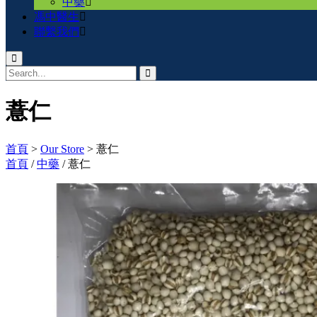
中藥
馮中醫生
聯繫我們
薏仁
首頁
>
Our Store
>
薏仁
首頁
/
中藥
/ 薏仁