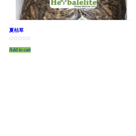
夏枯草
評
分
Add to cart
0
滿
分
5