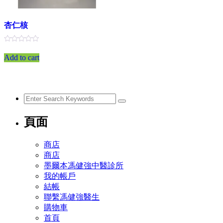
面
選
杏仁核
擇
選
項
評
分
Add to cart
0
滿
分
5
頁面
商店
商店
墨爾本馮健強中醫診所
我的帳戶
結帳
聯繫馮健強醫生
購物車
首頁