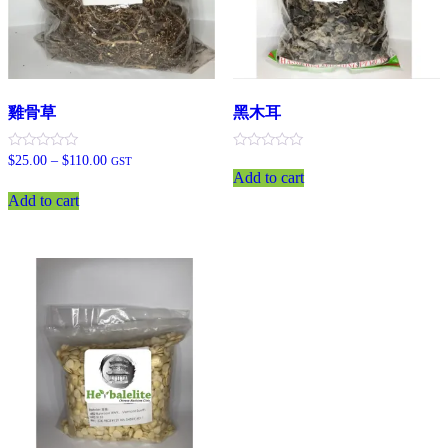
雞骨草
黑木耳
Price
評
評
$
25.00
–
$
110.00
GST
分
分
range:
Add to cart
此
0
0
$25.00
滿
滿
Add to cart
產
through
分
分
$110.00
5
5
品
有
多
種
款
式。
可
在
產
品
頁