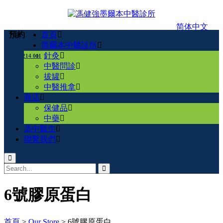
简体中文
首頁
預約
墨爾本中醫診所
針灸
0432 214 011
中醫問診
拔罐
中醫推拿
商店
保健品
中藥
馮中醫生
聯繫我們
6號膠原蛋白
首頁
>
Our Store
>
6號膠原蛋白