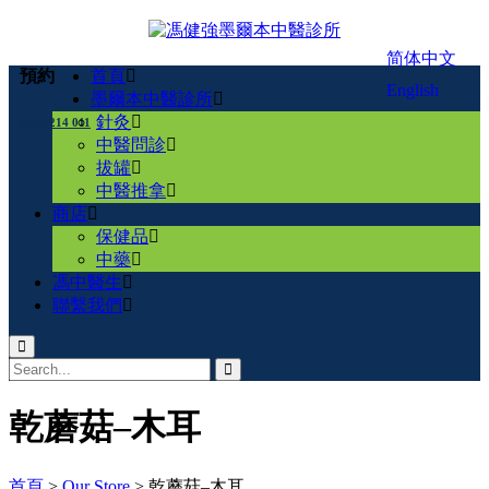
简体中文
首頁
預約
English
墨爾本中醫診所
針灸
0432 214 011
中醫問診
拔罐
中醫推拿
商店
保健品
中藥
馮中醫生
聯繫我們
乾蘑菇–木耳
首頁
>
Our Store
>
乾蘑菇–木耳