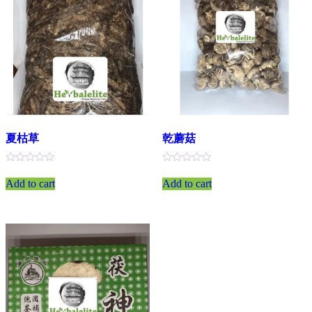
夏枯草
乾蘑菇
評
評
分
分
Add to cart
Add to cart
0
0
滿
滿
分
分
5
5