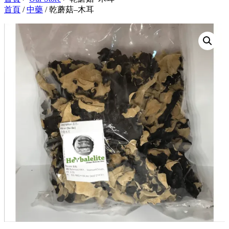
首頁
/
中藥
/ 乾蘑菇–木耳