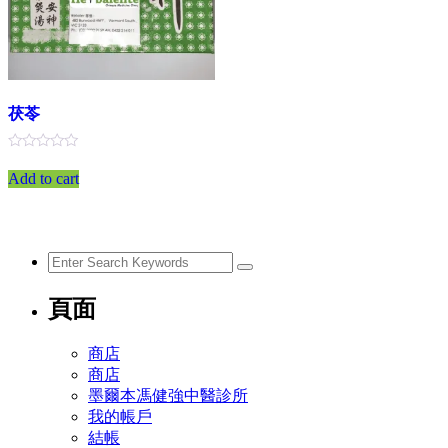
茯苓
評
分
Add to cart
0
滿
分
5
頁面
商店
商店
墨爾本馮健強中醫診所
我的帳戶
結帳