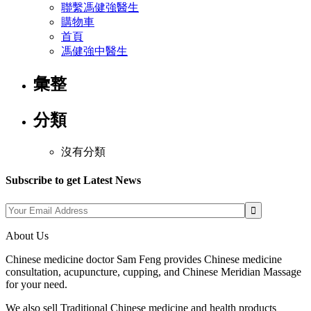
聯繫馮健強醫生
購物車
首頁
馮健強中醫生
彙整
分類
沒有分類
Subscribe to get Latest News
About Us
Chinese medicine doctor Sam Feng provides Chinese medicine
consultation, acupuncture, cupping, and Chinese Meridian Massage
for your need.
We also sell Traditional Chinese medicine and health products